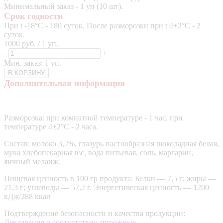
Минимальный заказ - 1 уп (10 шт).
Срок годности
При t -18°С - 180 суток. После разморозки при t 4±2°С - 2
суток.
1000 руб. / 1 уп.
-
+
Мин. заказ: 1 уп.
В КОРЗИНУ
Дополнительная информация
Разморозка: при комнатной температуре - 1 час, при
температуре 4±2°С - 2 часа.
Состав: молоко 3,2%, глазурь пастообразная шоколадная белая,
мука хлебопекарная в\с, вода питьевая, соль, маргарин,
яичный меланж.
Пищевая ценность в 100 гр продукта: Белки — 7,5 г; жиры —
21,3 г; углеводы — 57,2 г. Энергетическая ценность — 1200
кДж/288 ккал
Подтверждение безопасности и качества продукции:
Декларация о соответствии пирожные.