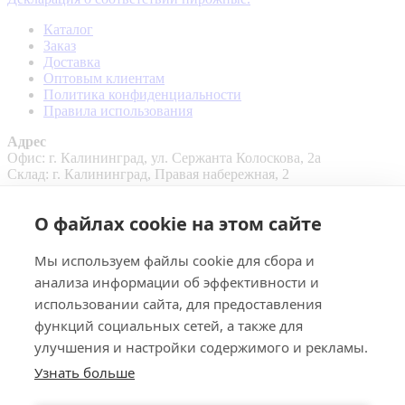
Каталог
Заказ
Доставка
Оптовым клиентам
Политика конфиденциальности
Правила использования
Адрес
Офис: г. Калининград, ул. Сержанта Колоскова, 2а
Склад: г. Калининград, Правая набережная, 2
Контакты
Email:
pk39@inbox.ru
О файлах cookie на этом сайте
Телефон:
+7 4012 35-27-27
Мессенджеры:
Мы используем файлы cookie для сбора и
анализа информации об эффективности и
использовании сайта, для предоставления
функций социальных сетей, а также для
улучшения и настройки содержимого и рекламы.
Узнать больше
+