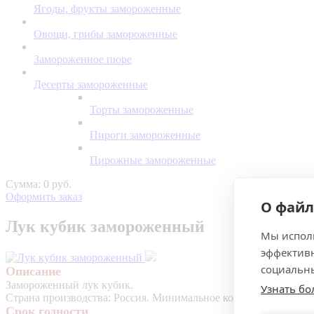
Ягоды, фрукты замороженные
Овощи, грибы замороженные
Замороженное пюре
Десерты замороженные
Торты замороженные
Пироги замороженные
Пирожные замороженные
Сумма: 0 руб.
Оформить заказ
О файл
Лук кубик замороженный
Мы исполь
эффективн
социальны
Описание
Замороженный лук кубик.
Узнать б
Страна производства: Россия. Минимальное количество к заказу -
Срок годности