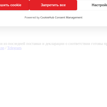
шить cookie
Запретить все
Настрой
Powered by
CookieHub Consent Management
и из последней поставки и декларации о соответствии готовы п
App
/
Telegram
.