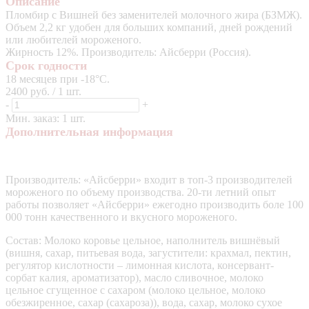
Описание
Пломбир с Вишней без заменителей молочного жира (БЗМЖ).
Объем 2,2 кг удобен для больших компаний, дней рождений
или любителей мороженого.
Жирность 12%. Производитель: Айсберри (Россия).
Срок годности
18 месяцев при -18°C.
2400 руб. / 1 шт.
-
+
Мин. заказ: 1 шт.
Дополнительная информация
Производитель: «Айсберри» входит в топ-3 производителей
мороженого по объему производства. 20-ти летний опыт
работы позволяет «Айсберри» ежегодно производить боле 100
000 тонн качественного и вкусного мороженого.
Состав: Молоко коровье цельное, наполнитель вишнёвый
(вишня, сахар, питьевая вода, загустители: крахмал, пектин,
регулятор кислотности – лимонная кислота, консервант-
сорбат калия, ароматизатор), масло сливочное, молоко
цельное сгущенное с сахаром (молоко цельное, молоко
обезжиренное, сахар (сахароза)), вода, сахар, молоко сухое