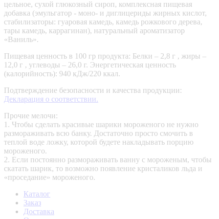
цельное, сухой глюкозный сироп, комплексная пищевая
добавка (эмульгатор - моно- и диглицериды жирных кислот,
стабилизаторы: гуаровая камедь, камедь рожкового дерева,
тары камедь, каррагинан), натуральный ароматизатор
«Ваниль».
Пищевая ценность в 100 гр продукта: Белки – 2,8 г , жиры –
12,0 г , углеводы – 26,0 г. Энергетическая ценность
(калорийность): 940 кДж/220 ккал.
Подтверждение безопасности и качества продукции:
Декларация о соответствии.
Прочие мелочи:
1. Чтобы сделать красивые шарики мороженого не нужно
размораживать всю банку. Достаточно просто смочить в
теплой воде ложку, которой будете накладывать порцию
мороженого.
2. Если постоянно размораживать ванну с мороженым, чтобы
скатать шарик, то возможно появление кристаликов льда и
«проседание» мороженого.
Каталог
Заказ
Доставка