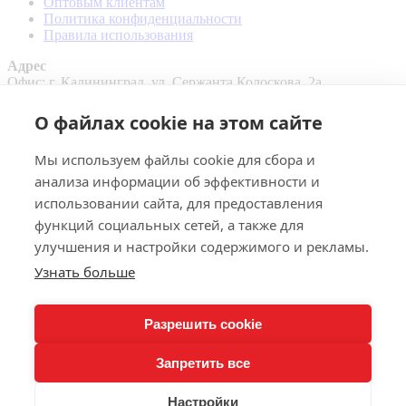
Оптовым клиентам
Политика конфиденциальности
Правила использования
Адрес
Офис: г. Калининград, ул. Сержанта Колоскова, 2а
Склад: г. Калининград, Правая набережная, 2
Контакты
О файлах cookie на этом сайте
Email:
pk39@inbox.ru
Телефон:
+7 4012 35-27-27
Мы используем файлы cookie для сбора и
Мессенджеры:
анализа информации об эффективности и
использовании сайта, для предоставления
функций социальных сетей, а также для
улучшения и настройки содержимого и рекламы.
Узнать больше
+
Разрешить cookie
Запретить все
-
+
Настройки