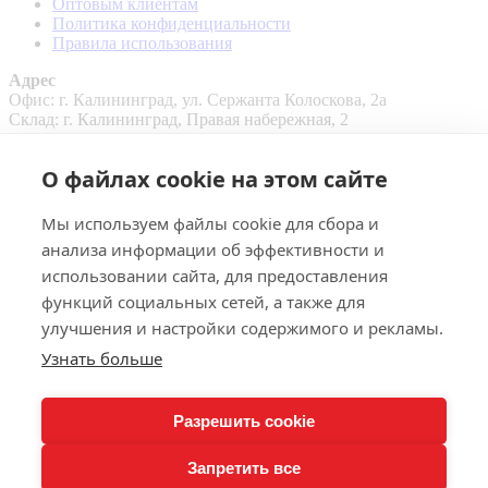
Оптовым клиентам
Политика конфиденциальности
Правила использования
Адрес
Офис: г. Калининград, ул. Сержанта Колоскова, 2а
Склад: г. Калининград, Правая набережная, 2
Контакты
Email:
pk39@inbox.ru
О файлах cookie на этом сайте
Телефон:
+7 4012 35-27-27
Мессенджеры:
Мы используем файлы cookie для сбора и
анализа информации об эффективности и
использовании сайта, для предоставления
функций социальных сетей, а также для
улучшения и настройки содержимого и рекламы.
Узнать больше
+
Разрешить cookie
Запретить все