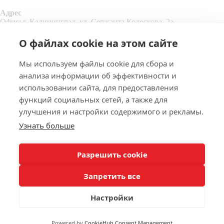
Адрес
Офис: г. Калининград, ул. Сержанта Колоскова, 2а
Склад: г. Калининград, Правая набережная, 2
Контакты
О файлах cookie на этом сайте
Email:
pk39@inbox.ru
Телефон:
+7 4012 35-27-27
Мы используем файлы cookie для сбора и
Мессенджеры:
анализа информации об эффективности и
использовании сайта, для предоставления
функций социальных сетей, а также для
улучшения и настройки содержимого и рекламы.
Узнать больше
Разрешить cookie
+
Запретить все
-
+
Настройки
руб. /
ДОБАВИТЬ В КОРЗИНУ
Powered by
CookieHub Consent Management