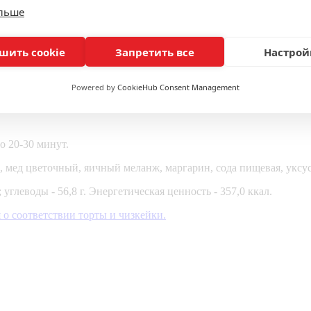
ольше
шить cookie
Запретить все
Настрой
Powered by
CookieHub Consent Management
о 20-30 минут.
к, мед цветочный, яичный меланж, маргарин, сода пищевая, уксус
 углеводы - 56,8 г. Энергетическая ценность - 357,0 ккал.
 о соответствии торты и чизкейки.