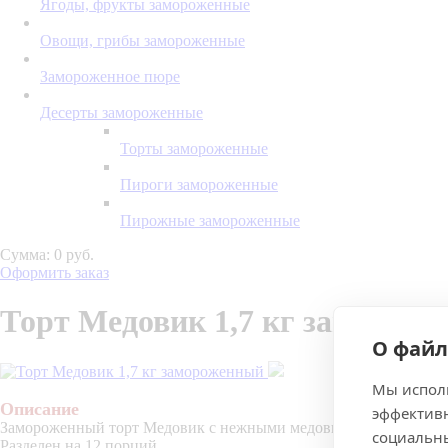
Ягоды, фрукты замороженные
Овощи, грибы замороженные
Замороженное пюре
Десерты замороженные
Торты замороженные
Пироги замороженные
Пирожные замороженные
Сумма: 0 руб.
Оформить заказ
Торт Медовик 1,7 кг заморож
О файл
Мы исполь
Описание
эффективн
Замороженный торт Медовик с нежными медовыми коржами, пр
социальны
Разделен на 12 порций.