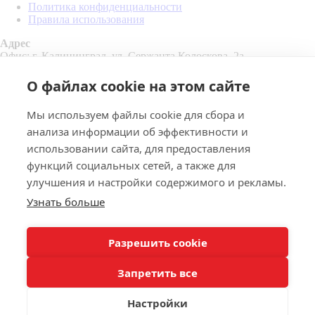
Политика конфиденциальности
Правила использования
Адрес
Офис: г. Калининград, ул. Сержанта Колоскова, 2а
Склад: г. Калининград, Правая набережная, 2
Контакты
О файлах cookie на этом сайте
Email:
pk39@inbox.ru
Телефон:
+7 4012 35-27-27
Мы используем файлы cookie для сбора и
Мессенджеры:
анализа информации об эффективности и
использовании сайта, для предоставления
функций социальных сетей, а также для
улучшения и настройки содержимого и рекламы.
Узнать больше
Разрешить cookie
+
Запретить все
-
+
Настройки
руб. /