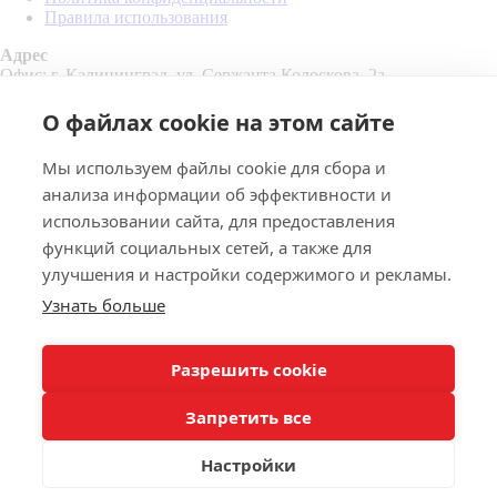
Правила использования
Адрес
Офис: г. Калининград, ул. Сержанта Колоскова, 2а
Склад: г. Калининград, Правая набережная, 2
Контакты
О файлах cookie на этом сайте
Email:
pk39@inbox.ru
Телефон:
+7 4012 35-27-27
Мы используем файлы cookie для сбора и
Мессенджеры:
анализа информации об эффективности и
использовании сайта, для предоставления
функций социальных сетей, а также для
улучшения и настройки содержимого и рекламы.
Узнать больше
Разрешить cookie
+
Запретить все
-
+
Настройки
руб. /