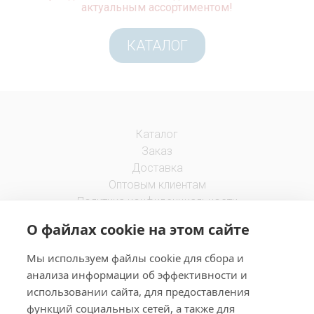
актуальным ассортиментом!
КАТАЛОГ
Каталог
Заказ
Доставка
Оптовым клиентам
Политика конфиденциальности
Правила использования
О файлах cookie на этом сайте
Адрес
Мы используем файлы cookie для сбора и
Офис: г. Калининград, ул. Сержанта Колоскова, 2а
анализа информации об эффективности и
Склад: г. Калининград, Правая набережная, 2
использовании сайта, для предоставления
функций социальных сетей, а также для
Контакты